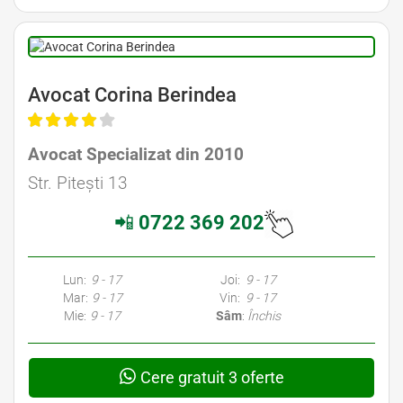
Avocat Corina Berindea
Avocat Specializat din 2010
Str. Pitești 13
📲
0722 369 202
Lun:
9 - 17
Joi:
9 - 17
Mar:
9 - 17
Vin:
9 - 17
Mie:
9 - 17
Sâm
:
Închis
Cere gratuit 3 oferte