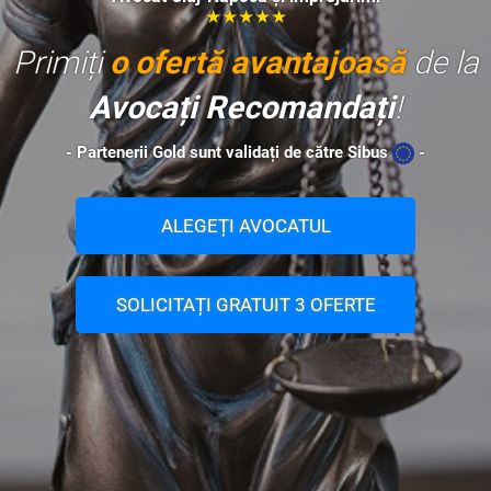
★★★★★
Primiți
o ofertă avantajoasă
de la
Avocați Recomandați
!
- Partenerii Gold sunt validați de către Sibus
-
ALEGEȚI AVOCATUL
SOLICITAȚI GRATUIT 3 OFERTE