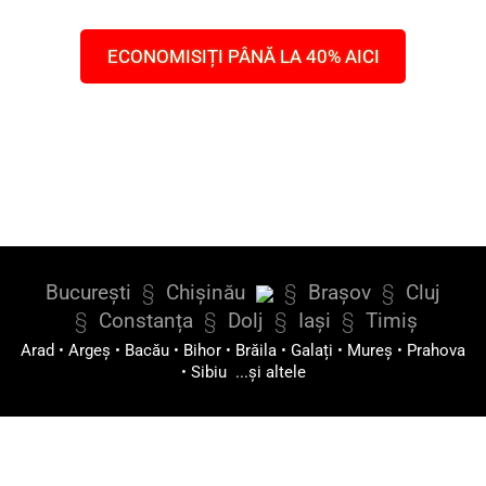
ECONOMISIȚI PÂNĂ LA 40% AICI
București
§
Chișinău
§
Brașov
§
Cluj
§
Constanța
§
Dolj
§
Iași
§
Timiș
Arad
•
Argeș
•
Bacău
•
Bihor
•
Brăila
•
Galați
•
Mureș
•
Prahova
•
Sibiu
...și altele