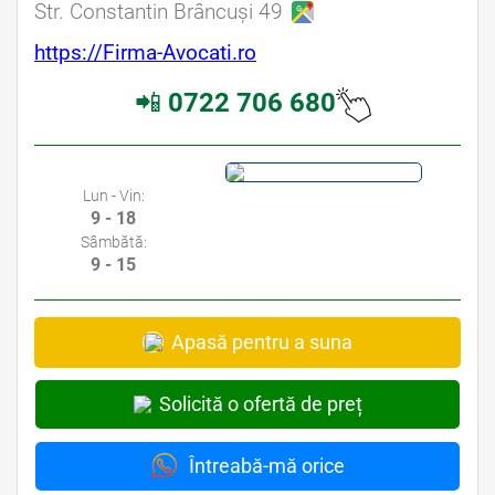
Str. Constantin Brâncuși 49
https://Firma-Avocati.ro
📲
0722 706 680
Lun - Vin:
9 - 18
Sâmbătă:
9 - 15
Apasă pentru a suna
Solicită o ofertă de preț
Întreabă-mă orice