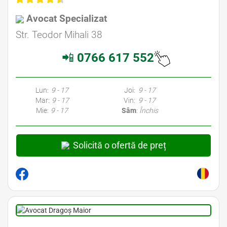
Avocat Specializat
Str. Teodor Mihali 38
📲
0766 617 552
Lun:
9 - 17
Joi:
9 - 17
Mar:
9 - 17
Vin:
9 - 17
Mie:
9 - 17
Sâm
:
Închis
Solicită o ofertă de preț