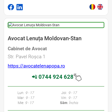
Avocat Lenuța Moldovan-Stan
Cabinet de Avocat
Str. Pavel Roșca 1
https://avocatelenapopa.ro
📲
0744 924 628
Lun:
9 - 17
Joi:
9 - 17
Mar:
9 - 17
Vin:
9 - 17
Mie:
9 - 17
Sâm
:
Închis