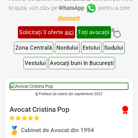
te ajuta. »Un clic« pe
WhatsApp
pentru a cere
discount
!
Solicitați 3 oferte
aici
Toți avocații
Zona Centrală
Nordului
Estului
Sudului
Vestului
Avocați buni în București
§ Preferat de clienți din septembrie 2022
Avocat Cristina Pop
Cabinet de Avocat din 1994