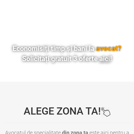
avocat?
Economisiți timp și bani la
Solicitați gratuit 3 oferte
aici
!
ALEGE ZONA TA!
Avocatul de specialitate
din zona ta
este aici pentru a