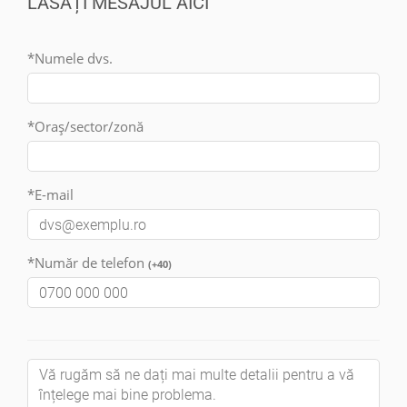
LĂSAȚI MESAJUL AICI
*Numele dvs.
*Oraș/sector/zonă
*E-mail
*Număr de telefon
(+40)