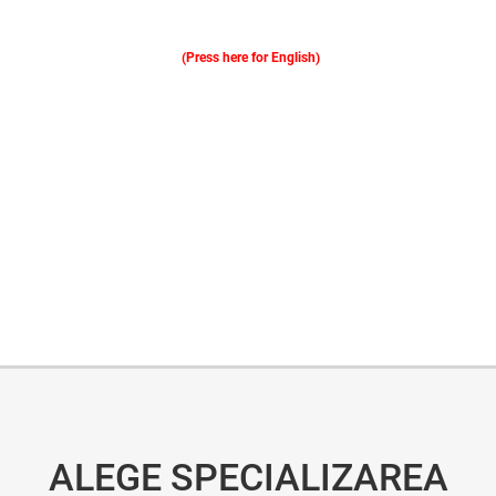
(Press here for English)
Oferim consultanță online gratuită și acces non-stop la specialiștii noștri. Solicitați gratuit 3 oferte și comparați prețul și serviciile înainte de a vă decide.
ALEGE SPECIALIZAREA